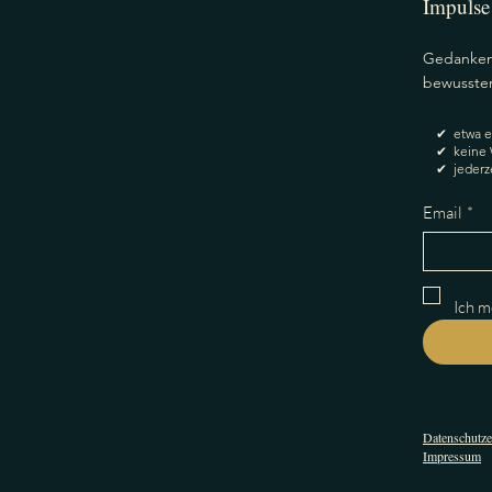
Impulse
Gedanken,
bewusster
✔ etwa ei
✔ keine 
✔ jederze
Email
*
Ich m
Datenschutze
Impressum