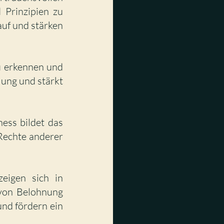
Prinzipien zu 
uf und stärken 
u erkennen und 
ung und stärkt 
ess bildet das 
Rechte anderer 
eigen sich in 
on Belohnung 
nd fördern ein 