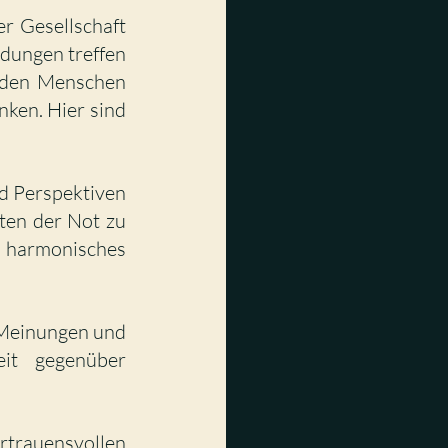
 Gesellschaft 
dungen treffen 
 den Menschen 
ken. Hier sind 
d Perspektiven 
ten der Not zu 
 harmonisches 
Meinungen und 
it gegenüber 
rtrauensvollen 