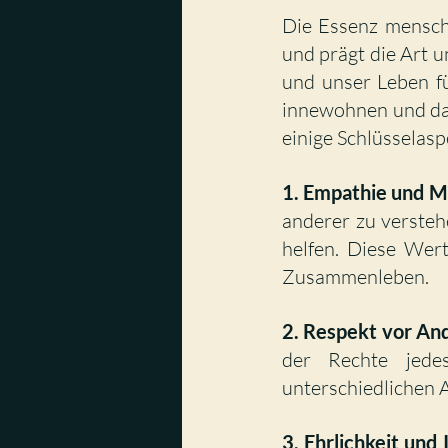
Die Essenz menschl
und prägt die Art u
und unser Leben fü
innewohnen und das 
einige Schlüsselasp
1. Empathie und Mi
anderer zu versteh
helfen. Diese Wer
Zusammenleben.
2. Respekt vor An
der Rechte jedes
unterschiedlichen 
3. Ehrlichkeit und 