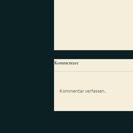
Kommentare
Kommentar verfassen...
Werde, wer du bist – indem du
aufhörst, etwas zu sein