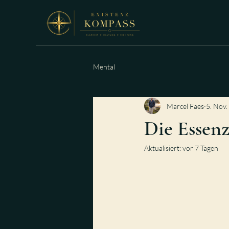
Mental
Marcel Faes
5. Nov.
Die Essen
Aktualisiert:
vor 7 Tagen