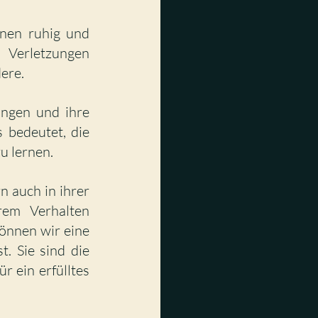
onen ruhig und 
Verletzungen 
dere.
ngen und ihre 
bedeutet, die 
u lernen.
 auch in ihrer 
em Verhalten 
önnen wir eine 
. Sie sind die 
 ein erfülltes 